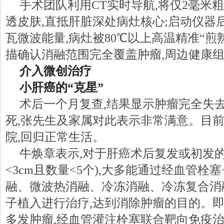
手术团队利用CT实时导航,将仅2毫米
透皮肤,直抵肝脏深处病灶核心;启动仪器后
瓦微波能量,病灶被80℃以上高温精准“煎熟
描确认消融范围完全覆盖肿瘤,周边健康
介入微创治疗
小肝癌的“克星”
术后一个月复查,结果显示肿瘤完全失去
死,张先生及家属对此表示非常满意。目
院,回归正常生活。
牛焕章表示,对于肝癌术后复发或初发的
<3cm且数量<5个),大多能通过经血管栓
融、微波热消融、冷冻消融、冷冻复合消融等
子植入进行治疗,达到消除肿瘤的目的。
多发肿瘤,经血管灌注栓塞联合靶向免疫治