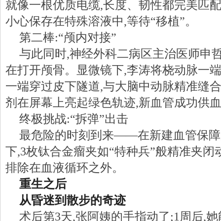
就像一根优质电缆,长度、韧性都完美匹配
小心保存在特殊溶液中,等待“移植”。
第二棒:“颅内对接”
与此同时,神经外科二病区主治医师申
在打开颅骨。显微镜下,李涛将桡动脉一端
一端穿过皮下隧道,与大脑中动脉精准缝
剂在屏幕上亮起绿色轨迹,新血管成功供
终极挑战:“拆弹”出击
最危险的时刻到来——在新建血管保障
下,3枚钛合金瘤夹如“特种兵”般精准夹闭
排除在血液循环之外。
重生之后
从昏迷到散步的奇迹
术后第3天,张阿姨的手指动了;1周后,