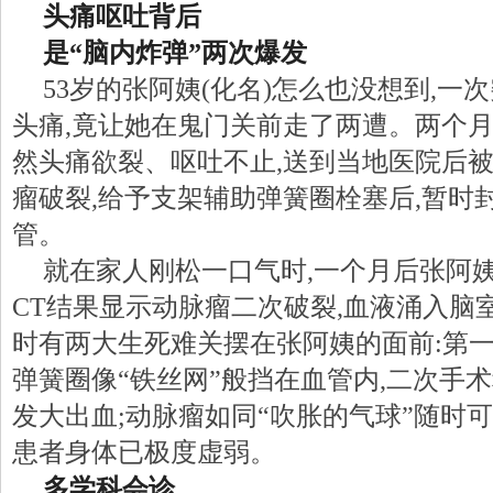
头痛呕吐背后
是“脑内炸弹”两次爆发
53岁的张阿姨(化名)怎么也没想到,一
头痛,竟让她在鬼门关前走了两遭。两个月
然头痛欲裂、呕吐不止,送到当地医院后
瘤破裂,给予支架辅助弹簧圈栓塞后,暂时
管。
就在家人刚松一口气时,一个月后张阿
CT结果显示动脉瘤二次破裂,血液涌入脑室
时有两大生死难关摆在张阿姨的面前:第
弹簧圈像“铁丝网”般挡在血管内,二次手
发大出血;动脉瘤如同“吹胀的气球”随时可
患者身体已极度虚弱。
多学科会诊