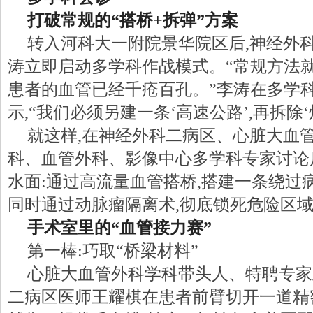
打破常规的“搭桥+拆弹”方案
转入河科大一附院景华院区后,神经外
涛立即启动多学科作战模式。“常规方法就
患者的血管已经千疮百孔。”李涛在多学
示,“我们必须另建一条‘高速公路’,再拆除‘炸
就这样,在神经外科二病区、心脏大血
科、血管外科、影像中心多学科专家讨论
水面:通过高流量血管搭桥,搭建一条绕过病
同时通过动脉瘤隔离术,彻底锁死危险区
手术室里的“血管接力赛”
第一棒:巧取“桥梁材料”
心脏大血管外科学科带头人、特聘专家
二病区医师王耀棋在患者前臂切开一道精密