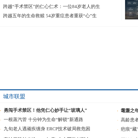
跨越“手术禁区”的仁心仁术：一位84岁老人的生
跨越五年的生命救赎 54岁重症患者重获“心”生
城市联盟
勇闯手术禁区！他凭仁心妙手让“玻璃人”
耄耋之年
·
·
一根蒸汽管 十分钟为生命“解锁”新通路
高龄患
·
·
九旬老人遇顽疾缠身 ERCP技术破局救危困
疤痕“
·
·