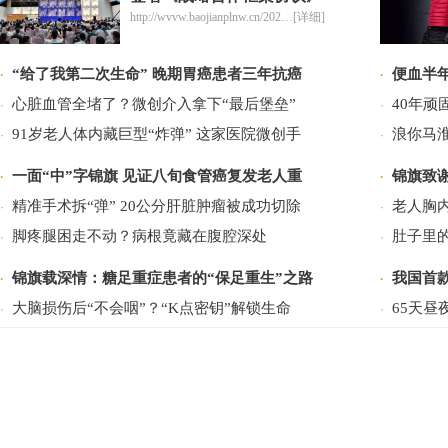
http://wvvw.baojianplnw.cn/202…[详细]
“给了我第二次生命” 晚期胃癌患者三年抗癌
便血半年
·
·
心脏血管全堵了？微创介入拿下“最后堡垒”
40年
·
·
91岁老人体内藏巨型“炸弹” 这家医院微创手
浪你马
·
·
一面“中”字锦旗 见证八旬食管癌复发老人重
锦旗致谢
·
·
精准手术拆“弹” 20公分肝脏肿瘤被成功切除
老人胸内
·
·
脚疼腿困走不动？病根竟藏在腹腔深处
肚子里
·
·
锦旗载深情：糖足重症患者的“保足重生”之路
我国首款
·
·
大脑损伤后“不会咽”？“K点密钥”解锁生命
65天昼
·
·