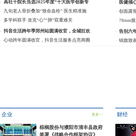
高社干院长当选2025年度“十大医学创新专
医健倾心
·
·
九旬老人骨折叠加“致命血栓” 医生精准施
创面露
·
·
多学科联手 攻克“心”“肺”双重难关
78mm
·
·
抖音生活跨年季郑州站圆满收官，全城狂欢
告别六年
·
·
心动跨年圆满收官，抖音生活服务点亮商圈
锦旗致
·
·
企业
财经
更多>>
棕榈股份与濮阳市清丰县政府
签署《战略合作框架协议》