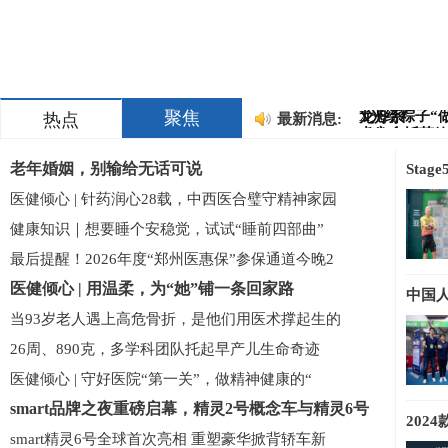
当古都厚土遇
戴OK镜或离
（洛
一座城与一家
政治觉悟是
成为
鼓震共渠 逐
高
X光给粽子“
龙舟系
聚焦
热点
最新消息:
中之杰斩获
质检官
淮安浪里马
榜首，
郑州招商城市
火气
老年婚姻，别输给无话可说
Sta
总忍不住管
遇审批
当古都厚土遇
医健倾心 | 针药润心28载，中西医合璧守精神家园
戴OK镜或离
（洛
一座城与一家
健康知识｜想要睡个安稳觉，试试“睡前四部曲”
政治觉悟是
成为
最后提醒！2026年度“郑州医惠保”参保通道今晚2
鼓震共渠 逐
高
X光给粽子“
龙舟系
医健倾心 | 用温柔，为“她”铺一条回家路
中国
中之杰斩获
质检官
淮安浪里马
榜首，
当93岁老人遇上高危骨折，是他们用医术撑起生的
郑州招商城市
火气
26周、890克，多学科团队托起早产儿生命奇迹
总忍不住管
遇审批
医健倾心 | 守好医院“第一关”，做精神健康的“
smart品牌之夜重磅启幕，精灵2号概念车与精灵6号
202
smart精灵6号全球首次亮相 重塑豪华掀背轿车新