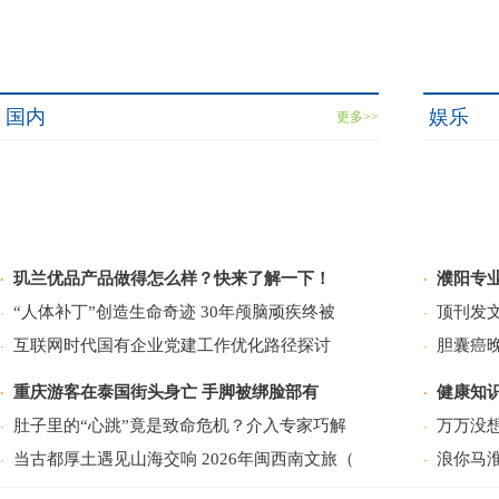
国内
娱乐
更多>>
玑兰优品产品做得怎么样？快来了解一下！
濮阳专
·
·
“人体补丁”创造生命奇迹 30年颅脑顽疾终被
顶刊发
·
·
互联网时代国有企业党建工作优化路径探讨
胆囊癌
·
·
重庆游客在泰国街头身亡 手脚被绑脸部有
健康知
·
·
肚子里的“心跳”竟是致命危机？介入专家巧解
万万没
·
·
当古都厚土遇见山海交响 2026年闽西南文旅（
浪你马
·
·