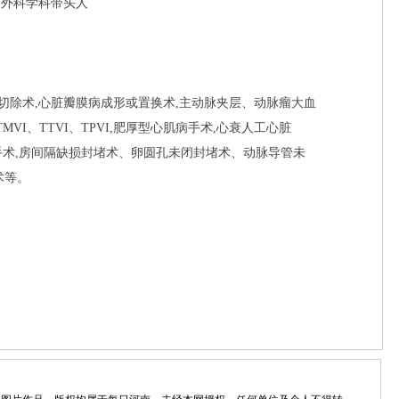
管外科学科带头人
切除术,心脏瓣膜病成形或置换术,主动脉夹层、动脉瘤大血
MVI、TTVI、TPVI,肥厚型心肌病手术,心衰人工心脏
脏手术,房间隔缺损封堵术、卵圆孔未闭封堵术、动脉导管未
术等。