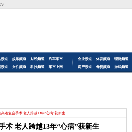
73
讯频道
娱乐频道
财经频道
汽车车市
企业频道
体育频道
理财频道
居频道
女性频道
科技频道
车市上网
房产频道
母婴频道
游戏频道
脏高难复合手术 老人跨越13年“心病”获新生
术 老人跨越13年“心病”获新生