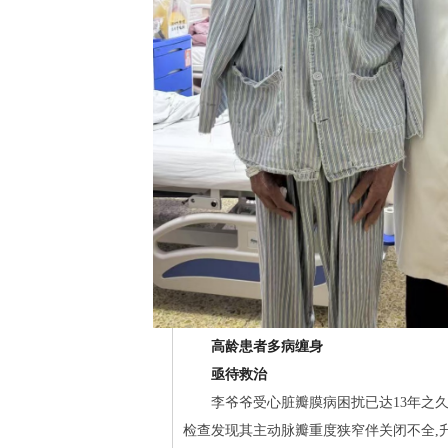
高龄患者多病缠身
亟待救治
李爷爷受心脏瓣膜病困扰已达13年之
检查发现其主动脉瓣重度狭窄伴关闭不全,升