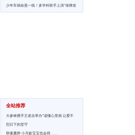
少年车祸命悬一线！多学科联手上演“保脾攻
全站推荐
大参林携手王老吉举办“读懂心里画 让爱不
烈日下的坚守
卵巢囊肿 小月龄宝宝也会得……