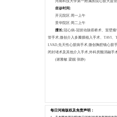
河南科技大学第一附属医院心脏大血
坐诊时间:
开元院区:周一上午
景华院区:周二上午
擅长:
冠心病-冠状动脉搭桥术、室壁瘤
管手术,微创介入多瓣膜植入手术、TAVI、T
LVAD,先天性心脏病手术,微创胸腔镜心
闭封堵术及其他介入手术,外科房颤消融手
(谢雅敏 梁靓 张静)
每日河南版权及免责声明：