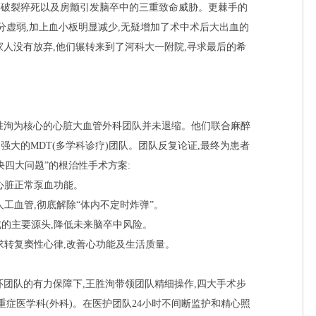
层破裂猝死以及房颤引发脑卒中的三重致命威胁。更棘手的
分虚弱,加上血小板明显减少,无疑增加了术中术后大出血的
家人没有放弃,他们辗转来到了河科大一附院,寻求最后的希
胜洵为核心的心脏大血管外科团队并未退缩。他们联合麻醉
了强大的MDT(多学科诊疗)团队。团队反复论证,最终为患者
四大问题”的根治性手术方案:
复心脏正常泵血功能。
人工血管,彻底解除“体内不定时炸弹”。
成的主要源头,降低未来脑卒中风险。
力求转复窦性心律,改善心功能及生活质量。
环团队的有力保障下,王胜洵带领团队精细操作,四大手术步
重症医学科(外科)。在医护团队24小时不间断监护和精心照