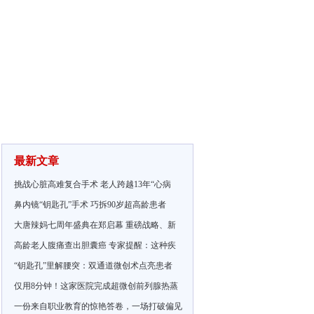
最新文章
挑战心脏高难复合手术 老人跨越13年“心病
鼻内镜“钥匙孔”手术 巧拆90岁超高龄患者
大唐辣妈七周年盛典在郑启幕 重磅战略、新
高龄老人腹痛查出胆囊癌 专家提醒：这种疾
“钥匙孔”里解腰突：双通道微创术点亮患者
仅用8分钟！这家医院完成超微创前列腺热蒸
一份来自职业教育的惊艳答卷，一场打破偏见