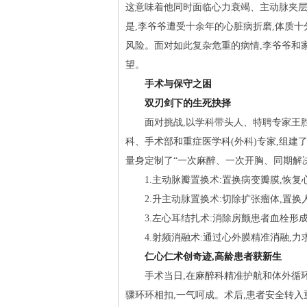
这意味着他同时面临心力衰竭、主动脉夹
是,李爷爷遭受十余年的心脏病折磨,体质十
风险。面对如此复杂危重的病情,李爷爷和
望。
手术与保守之困
双刃剑下的生死抉择
面对挑战,以学科带头人、特聘专家王
科、手术部和重症医学科(外科)专家,组建
量身定制了“一次麻醉、一次开胸、同期解决
1.主动脉瓣置换术:置换病变瓣膜,恢
2.升主动脉置换术:切除扩张瘤体,置换
3.左心耳结扎术:消除房颤患者血栓形
4.射频消融术:通过心外膜精准消融,
仁心仁术创奇迹,高龄患者获新生
手术当日,在麻醉科精准护航和体外循
骤环环相扣,一气呵成。术后,患者安全转入